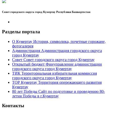
Совет городского округа город Кумертау Республики Башкортостан
Разделы портала
О Кумертау
История, символика, почетные горожане,
фотогалерея
Администрация
Администрация городского округа
город Кумертау
Совет
Совет городского округа город Кумертау
Открытый бюджет
Финуправление администрации
городского округа город Кумертау
ТИК
Территориальная избирательная коммиссия
городского округа город Кумертау
ТОР Кумертау
Территория опережающего развития
Кумертау
80 лет Победы
Сайт по подготовке и проведению 80-
летия Победы в г.Кумертау
Контакты