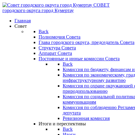
СОВЕТ
городского округа
город Кумертау
Главная
Совет
Back
Полномочия Совета
Глава городского округа, председатель Совета
Структура Совета
Аппарат Совета
Постоянные и инные комиссии Совета
Back
Комиссия по бюджету, финансам и
Комиссия по экономическому, гра
инфраструктурному развитию
Комиссия по охране окружающей с
природопользованию
Комиссия по социальной политик
коммуникациям
Комиссия по соблюдению Регламент
депутата
Ревизионная комиссия
Итоги и переспективы
Back
Итоги