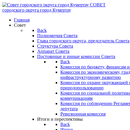
СОВЕТ
городского округа
город Кумертау
Главная
Совет
Back
Полномочия Совета
Глава городского округа, председатель Совета
Структура Совета
Аппарат Совета
Постоянные и инные комиссии Совета
Back
Комиссия по бюджету, финансам и
Комиссия по экономическому, гра
инфраструктурному развитию
Комиссия по охране окружающей с
природопользованию
Комиссия по социальной политик
коммуникациям
Комиссия по соблюдению Регламент
депутата
Ревизионная комиссия
Итоги и переспективы
Back
Итоги