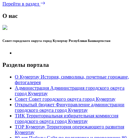
Перейти в раздел
О нас
Совет городского округа город Кумертау Республики Башкортостан
Разделы портала
О Кумертау
История, символика, почетные горожане,
фотогалерея
Администрация
Администрация городского округа
город Кумертау
Совет
Совет городского округа город Кумертау
Открытый бюджет
Финуправление администрации
городского округа город Кумертау
ТИК
Территориальная избирательная коммиссия
городского округа город Кумертау
ТОР Кумертау
Территория опережающего развития
Кумертау
80 лет Победы
Сайт по подготовке и проведению 80-