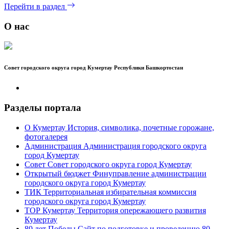
Перейти в раздел
О нас
Совет городского округа город Кумертау Республики Башкортостан
Разделы портала
О Кумертау
История, символика, почетные горожане,
фотогалерея
Администрация
Администрация городского округа
город Кумертау
Совет
Совет городского округа город Кумертау
Открытый бюджет
Финуправление администрации
городского округа город Кумертау
ТИК
Территориальная избирательная коммиссия
городского округа город Кумертау
ТОР Кумертау
Территория опережающего развития
Кумертау
80 лет Победы
Сайт по подготовке и проведению 80-