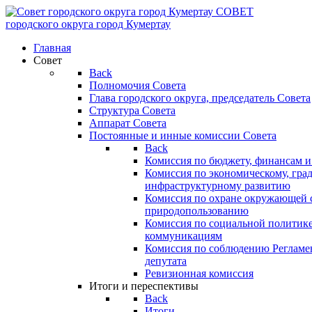
СОВЕТ
городского округа
город Кумертау
Главная
Совет
Back
Полномочия Совета
Глава городского округа, председатель Совета
Структура Совета
Аппарат Совета
Постоянные и инные комиссии Совета
Back
Комиссия по бюджету, финансам и
Комиссия по экономическому, гра
инфраструктурному развитию
Комиссия по охране окружающей с
природопользованию
Комиссия по социальной политик
коммуникациям
Комиссия по соблюдению Регламент
депутата
Ревизионная комиссия
Итоги и переспективы
Back
Итоги