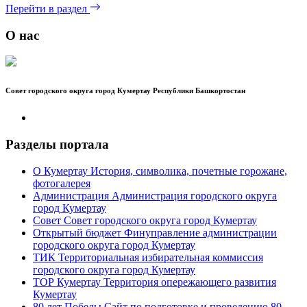
Перейти в раздел
О нас
Совет городского округа город Кумертау Республики Башкортостан
Разделы портала
О Кумертау
История, символика, почетные горожане,
фотогалерея
Администрация
Администрация городского округа
город Кумертау
Совет
Совет городского округа город Кумертау
Открытый бюджет
Финуправление администрации
городского округа город Кумертау
ТИК
Территориальная избирательная коммиссия
городского округа город Кумертау
ТОР Кумертау
Территория опережающего развития
Кумертау
80 лет Победы
Сайт по подготовке и проведению 80-