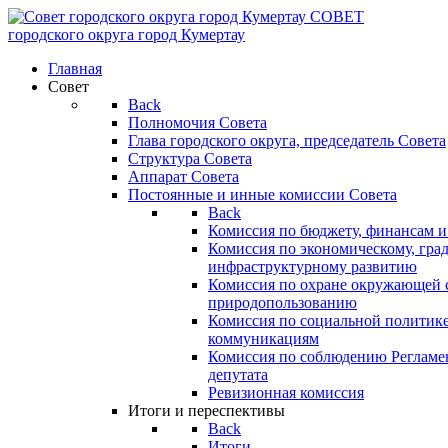
СОВЕТ
городского округа
город Кумертау
Главная
Совет
Back
Полномочия Совета
Глава городского округа, председатель Совета
Структура Совета
Аппарат Совета
Постоянные и инные комиссии Совета
Back
Комиссия по бюджету, финансам и
Комиссия по экономическому, гра
инфраструктурному развитию
Комиссия по охране окружающей с
природопользованию
Комиссия по социальной политик
коммуникациям
Комиссия по соблюдению Регламент
депутата
Ревизионная комиссия
Итоги и переспективы
Back
Итоги