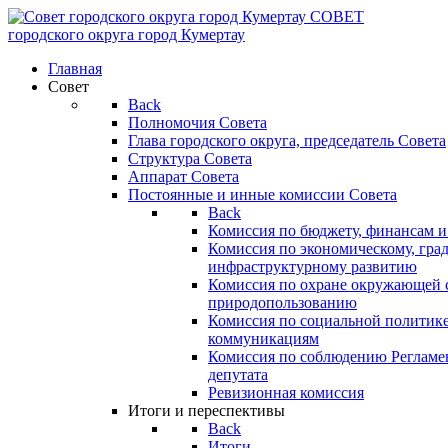
СОВЕТ
городского округа
город Кумертау
Главная
Совет
Back
Полномочия Совета
Глава городского округа, председатель Совета
Структура Совета
Аппарат Совета
Постоянные и инные комиссии Совета
Back
Комиссия по бюджету, финансам и
Комиссия по экономическому, гра
инфраструктурному развитию
Комиссия по охране окружающей с
природопользованию
Комиссия по социальной политик
коммуникациям
Комиссия по соблюдению Регламент
депутата
Ревизионная комиссия
Итоги и переспективы
Back
Итоги