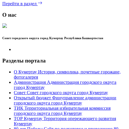
Перейти в раздел
О нас
Совет городского округа город Кумертау Республики Башкортостан
Разделы портала
О Кумертау
История, символика, почетные горожане,
фотогалерея
Администрация
Администрация городского округа
город Кумертау
Совет
Совет городского округа город Кумертау
Открытый бюджет
Финуправление администрации
городского округа город Кумертау
ТИК
Территориальная избирательная коммиссия
городского округа город Кумертау
ТОР Кумертау
Территория опережающего развития
Кумертау
80 лет Победы
Сайт по подготовке и проведению 80-