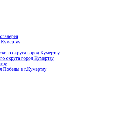
огалерея
 Кумертау
кого округа город Кумертау
го округа город Кумертау
тау
я Победы в г.Кумертау