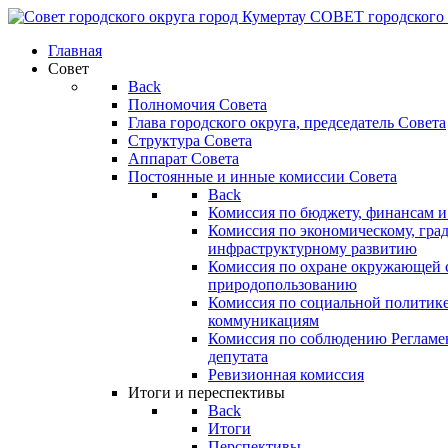
СОВЕТ
городского
Главная
Совет
Back
Полномочия Совета
Глава городского округа, председатель Совета
Структура Совета
Аппарат Совета
Постоянные и инные комиссии Совета
Back
Комиссия по бюджету, финансам и
Комиссия по экономическому, гра
инфраструктурному развитию
Комиссия по охране окружающей с
природопользованию
Комиссия по социальной политик
коммуникациям
Комиссия по соблюдению Регламент
депутата
Ревизионная комиссия
Итоги и переспективы
Back
Итоги
Перспективы