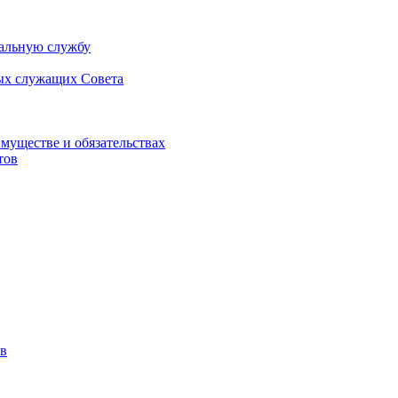
альную службу
ых служащих Совета
имуществе и обязательствах
тов
в