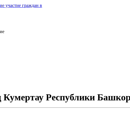
е участие граждан в
ие
од Кумертау Республики Башко