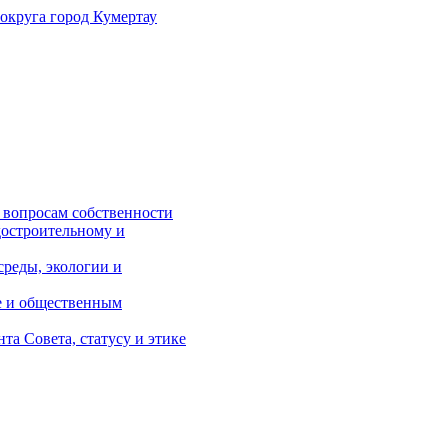
 округа
город Кумертау
 вопросам собственности
достроительному и
реды, экологии и
е и общественным
а Совета, статусу и этике