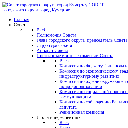
СОВЕТ
городского округа
город Кумертау
Главная
Совет
Back
Полномочия Совета
Глава городского округа, председатель Совета
Структура Совета
Аппарат Совета
Постоянные и инные комиссии Совета
Back
Комиссия по бюджету, финансам и
Комиссия по экономическому, гра
инфраструктурному развитию
Комиссия по охране окружающей с
природопользованию
Комиссия по социальной политик
коммуникациям
Комиссия по соблюдению Регламент
депутата
Ревизионная комиссия
Итоги и переспективы
Back
Итоги