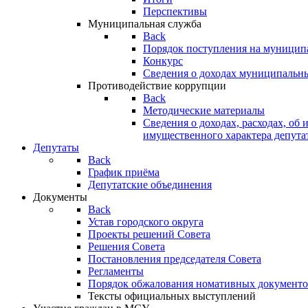
Перспективы
Муниципальная служба
Back
Порядок поступления на муницип
Конкурс
Сведения о доходах муниципальн
Противодействие коррупции
Back
Методические материалы
Сведения о доходах, расходах, об 
имущественного характера депута
Депутаты
Back
График приёма
Депутатские объединения
Документы
Back
Устав городского округа
Проекты решений Совета
Решения Совета
Постановления председателя Совета
Регламенты
Порядок обжалования номативных документо
Тексты официальных выступлений