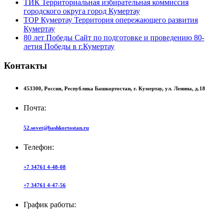
ТИК
Территориальная избирательная коммиссия
городского округа город Кумертау
ТОР Кумертау
Территория опережающего развития
Кумертау
80 лет Победы
Сайт по подготовке и проведению 80-
летия Победы в г.Кумертау
Контакты
453300,
Россия,
Республика Башкортостан,
г. Кумертау,
ул. Ленина, д.18
Почта:
52.sovet@bashkortostan.ru
Телефон:
+7 34761 4-48-08
+7 34761 4-47-56
График работы: