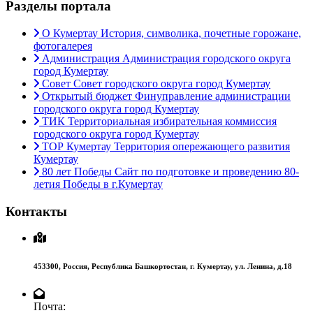
Разделы портала
О Кумертау
История, символика, почетные горожане,
фотогалерея
Администрация
Администрация городского округа
город Кумертау
Совет
Совет городского округа город Кумертау
Открытый бюджет
Финуправление администрации
городского округа город Кумертау
ТИК
Территориальная избирательная коммиссия
городского округа город Кумертау
ТОР Кумертау
Территория опережающего развития
Кумертау
80 лет Победы
Сайт по подготовке и проведению 80-
летия Победы в г.Кумертау
Контакты
453300,
Россия,
Республика Башкортостан,
г. Кумертау,
ул. Ленина, д.18
Почта: