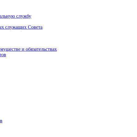
альную службу
ых служащих Совета
имуществе и обязательствах
тов
в