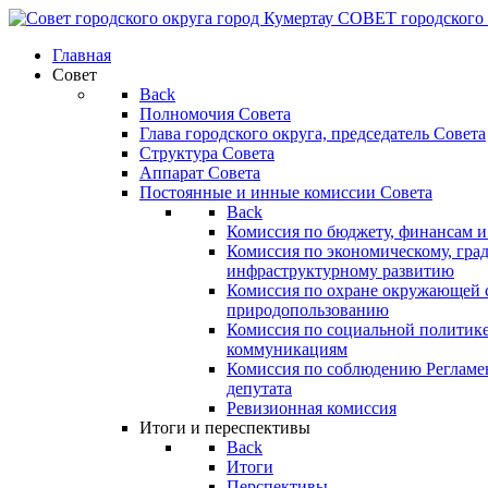
СОВЕТ
городского
Главная
Совет
Back
Полномочия Совета
Глава городского округа, председатель Совета
Структура Совета
Аппарат Совета
Постоянные и инные комиссии Совета
Back
Комиссия по бюджету, финансам и
Комиссия по экономическому, гра
инфраструктурному развитию
Комиссия по охране окружающей с
природопользованию
Комиссия по социальной политик
коммуникациям
Комиссия по соблюдению Регламент
депутата
Ревизионная комиссия
Итоги и переспективы
Back
Итоги
Перспективы