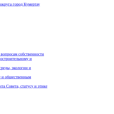
 округа
город Кумертау
 вопросам собственности
достроительному и
реды, экологии и
е и общественным
а Совета, статусу и этике