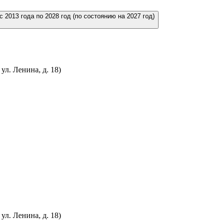
Публичные слушания по проекту актуализации схемы теплоснабжения городского округа город Кумертау Республики Башкортостан на период с 2013 года по 2028 год (по состоянию на 2027 год)
л. Ленина, д. 18)
л. Ленина, д. 18)