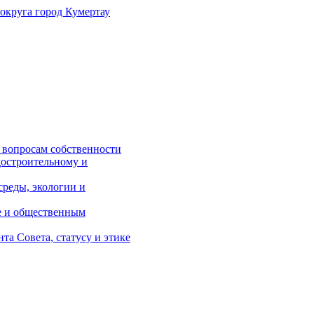
 округа
город Кумертау
 вопросам собственности
достроительному и
реды, экологии и
е и общественным
а Совета, статусу и этике