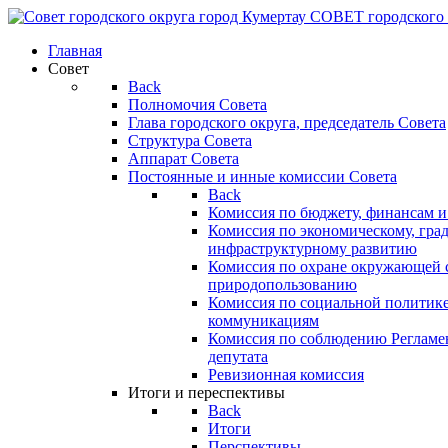
СОВЕТ
городского
Главная
Совет
Back
Полномочия Совета
Глава городского округа, председатель Совета
Структура Совета
Аппарат Совета
Постоянные и инные комиссии Совета
Back
Комиссия по бюджету, финансам и
Комиссия по экономическому, гра
инфраструктурному развитию
Комиссия по охране окружающей с
природопользованию
Комиссия по социальной политик
коммуникациям
Комиссия по соблюдению Регламент
депутата
Ревизионная комиссия
Итоги и переспективы
Back
Итоги
Перспективы