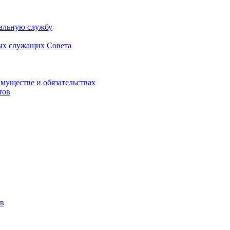
альную службу
ых служащих Совета
имуществе и обязательствах
тов
в