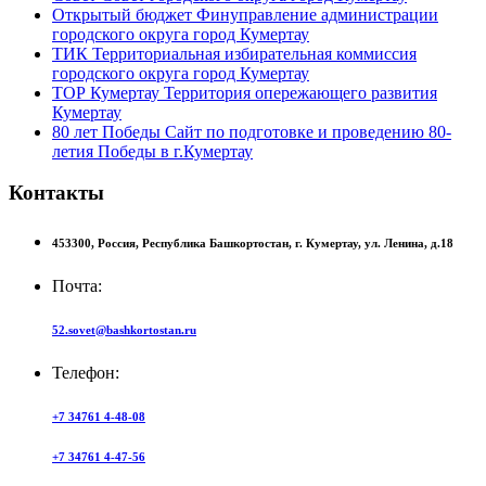
Открытый бюджет
Финуправление администрации
городского округа город Кумертау
ТИК
Территориальная избирательная коммиссия
городского округа город Кумертау
ТОР Кумертау
Территория опережающего развития
Кумертау
80 лет Победы
Сайт по подготовке и проведению 80-
летия Победы в г.Кумертау
Контакты
453300,
Россия,
Республика Башкортостан,
г. Кумертау,
ул. Ленина, д.18
Почта:
52.sovet@bashkortostan.ru
Телефон:
+7 34761 4-48-08
+7 34761 4-47-56