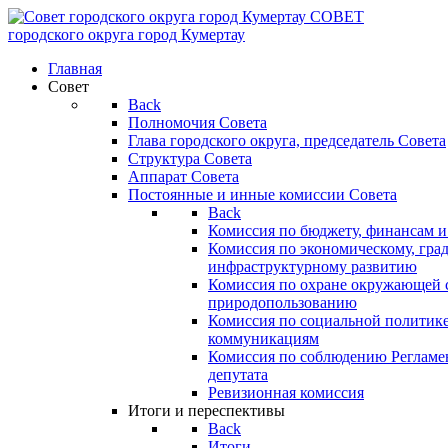
СОВЕТ
городского округа
город Кумертау
Главная
Совет
Back
Полномочия Совета
Глава городского округа, председатель Совета
Структура Совета
Аппарат Совета
Постоянные и инные комиссии Совета
Back
Комиссия по бюджету, финансам и
Комиссия по экономическому, гра
инфраструктурному развитию
Комиссия по охране окружающей с
природопользованию
Комиссия по социальной политик
коммуникациям
Комиссия по соблюдению Регламент
депутата
Ревизионная комиссия
Итоги и переспективы
Back
Итоги