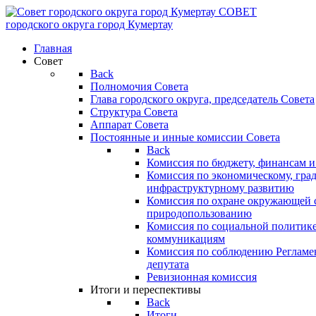
СОВЕТ
городского округа
город Кумертау
Главная
Совет
Back
Полномочия Совета
Глава городского округа, председатель Совета
Структура Совета
Аппарат Совета
Постоянные и инные комиссии Совета
Back
Комиссия по бюджету, финансам и
Комиссия по экономическому, гра
инфраструктурному развитию
Комиссия по охране окружающей с
природопользованию
Комиссия по социальной политик
коммуникациям
Комиссия по соблюдению Регламент
депутата
Ревизионная комиссия
Итоги и переспективы
Back
Итоги