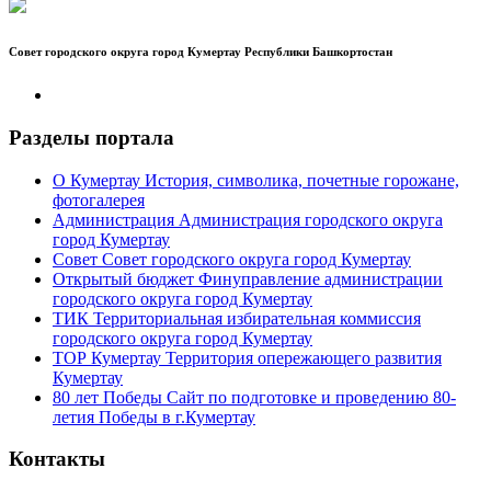
Совет городского округа город Кумертау Республики Башкортостан
Разделы портала
О Кумертау
История, символика, почетные горожане,
фотогалерея
Администрация
Администрация городского округа
город Кумертау
Совет
Совет городского округа город Кумертау
Открытый бюджет
Финуправление администрации
городского округа город Кумертау
ТИК
Территориальная избирательная коммиссия
городского округа город Кумертау
ТОР Кумертау
Территория опережающего развития
Кумертау
80 лет Победы
Сайт по подготовке и проведению 80-
летия Победы в г.Кумертау
Контакты