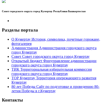
Совет городского округа город Кумертау Республики Башкортостан
Разделы портала
О Кумертау
История, символика, почетные горожане,
фотогалерея
Администрация
Администрация городского округа
город Кумертау
Совет
Совет городского округа город Кумертау
Открытый бюджет
Финуправление администрации
городского округа город Кумертау
ТИК
Территориальная избирательная коммиссия
городского округа город Кумертау
ТОР Кумертау
Территория опережающего развития
Кумертау
80 лет Победы
Сайт по подготовке и проведению 80-
летия Победы в г.Кумертау
Контакты