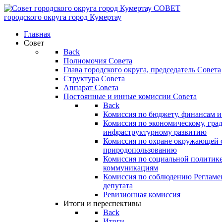
СОВЕТ
городского округа
город Кумертау
Главная
Совет
Back
Полномочия Совета
Глава городского округа, председатель Совета
Структура Совета
Аппарат Совета
Постоянные и инные комиссии Совета
Back
Комиссия по бюджету, финансам и
Комиссия по экономическому, гра
инфраструктурному развитию
Комиссия по охране окружающей с
природопользованию
Комиссия по социальной политик
коммуникациям
Комиссия по соблюдению Регламент
депутата
Ревизионная комиссия
Итоги и переспективы
Back
Итоги