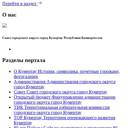
Перейти в раздел
О нас
Совет городского округа город Кумертау Республики Башкортостан
Разделы портала
О Кумертау
История, символика, почетные горожане,
фотогалерея
Администрация
Администрация городского округа
город Кумертау
Совет
Совет городского округа город Кумертау
Открытый бюджет
Финуправление администрации
городского округа город Кумертау
ТИК
Территориальная избирательная коммиссия
городского округа город Кумертау
ТОР Кумертау
Территория опережающего развития
Кумертау
80 лет Победы
Сайт по подготовке и проведению 80-