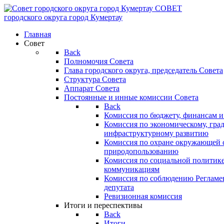
СОВЕТ
городского округа
город Кумертау
Главная
Совет
Back
Полномочия Совета
Глава городского округа, председатель Совета
Структура Совета
Аппарат Совета
Постоянные и инные комиссии Совета
Back
Комиссия по бюджету, финансам и
Комиссия по экономическому, гра
инфраструктурному развитию
Комиссия по охране окружающей с
природопользованию
Комиссия по социальной политик
коммуникациям
Комиссия по соблюдению Регламент
депутата
Ревизионная комиссия
Итоги и переспективы
Back
Итоги