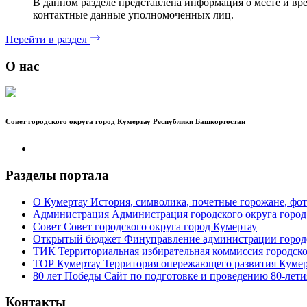
В данном разделе представлена информация о месте и вр
контактные данные уполномоченных лиц.
Перейти в раздел
О нас
Совет городского округа город Кумертау Республики Башкортостан
Разделы портала
О Кумертау
История, символика, почетные горожане, фот
Администрация
Администрация городского округа город
Совет
Совет городского округа город Кумертау
Открытый бюджет
Финуправление администрации городс
ТИК
Территориальная избирательная коммиссия городско
ТОР Кумертау
Территория опережающего развития Кумер
80 лет Победы
Сайт по подготовке и проведению 80-лети
Контакты