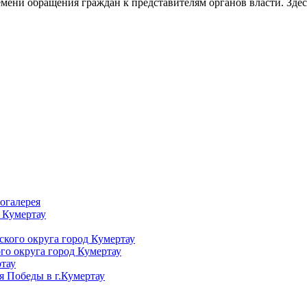
емени обращения граждан к представителям органов власти. Зде
огалерея
 Кумертау
кого округа город Кумертау
го округа город Кумертау
тау
я Победы в г.Кумертау