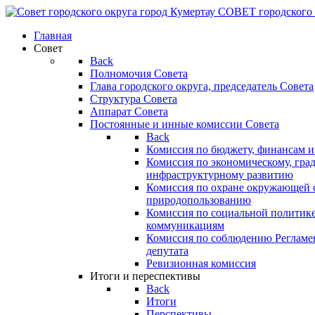
СОВЕТ
городского
Главная
Совет
Back
Полномочия Совета
Глава городского округа, председатель Совета
Структура Совета
Аппарат Совета
Постоянные и инные комиссии Совета
Back
Комиссия по бюджету, финансам и
Комиссия по экономическому, гра
инфраструктурному развитию
Комиссия по охране окружающей с
природопользованию
Комиссия по социальной политик
коммуникациям
Комиссия по соблюдению Регламент
депутата
Ревизионная комиссия
Итоги и переспективы
Back
Итоги
Перспективы