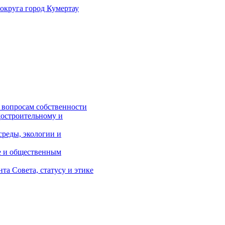
 округа
город Кумертау
 вопросам собственности
достроительному и
реды, экологии и
е и общественным
а Совета, статусу и этике