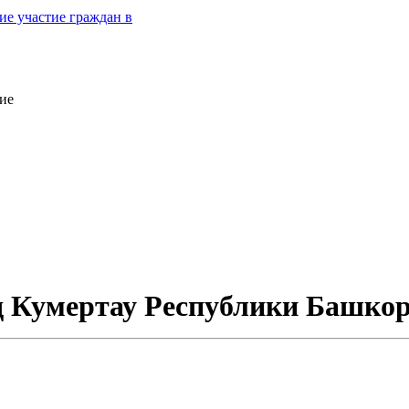
е участие граждан в
ие
од Кумертау Республики Башко