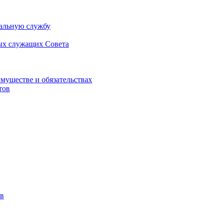
альную службу
ых служащих Совета
имуществе и обязательствах
тов
в