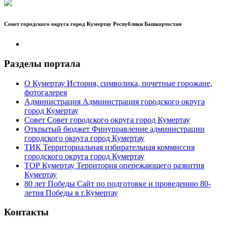
Совет городского округа город Кумертау Республики Башкортостан
Разделы портала
О Кумертау
История, символика, почетные горожане,
фотогалерея
Администрация
Администрация городского округа
город Кумертау
Совет
Совет городского округа город Кумертау
Открытый бюджет
Финуправление администрации
городского округа город Кумертау
ТИК
Территориальная избирательная коммиссия
городского округа город Кумертау
ТОР Кумертау
Территория опережающего развития
Кумертау
80 лет Победы
Сайт по подготовке и проведению 80-
летия Победы в г.Кумертау
Контакты