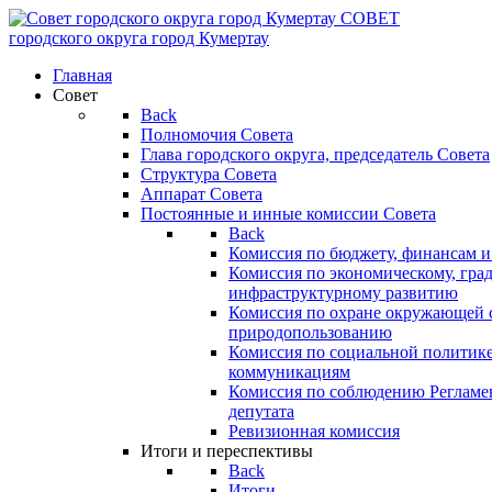
СОВЕТ
городского округа
город Кумертау
Главная
Совет
Back
Полномочия Совета
Глава городского округа, председатель Совета
Структура Совета
Аппарат Совета
Постоянные и инные комиссии Совета
Back
Комиссия по бюджету, финансам и
Комиссия по экономическому, гра
инфраструктурному развитию
Комиссия по охране окружающей с
природопользованию
Комиссия по социальной политик
коммуникациям
Комиссия по соблюдению Регламент
депутата
Ревизионная комиссия
Итоги и переспективы
Back
Итоги