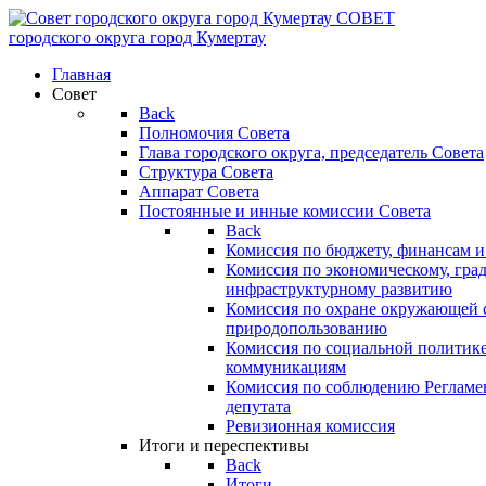
СОВЕТ
городского округа
город Кумертау
Главная
Совет
Back
Полномочия Совета
Глава городского округа, председатель Совета
Структура Совета
Аппарат Совета
Постоянные и инные комиссии Совета
Back
Комиссия по бюджету, финансам и
Комиссия по экономическому, гра
инфраструктурному развитию
Комиссия по охране окружающей с
природопользованию
Комиссия по социальной политик
коммуникациям
Комиссия по соблюдению Регламент
депутата
Ревизионная комиссия
Итоги и переспективы
Back
Итоги