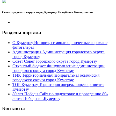
Совет городского округа город Кумертау Республики Башкортостан
Разделы портала
О Кумертау
История, символика, почетные горожане,
фотогалерея
Администрация
Администрация городского округа
город Кумертау
Совет
Совет городского округа город Кумертау
Открытый бюджет
Финуправление администрации
городского округа город Кумертау
ТИК
Территориальная избирательная коммиссия
городского округа город Кумертау
ТОР Кумертау
Территория опережающего развития
Кумертау
80 лет Победы
Сайт по подготовке и проведению 80-
летия Победы в г.Кумертау
Контакты