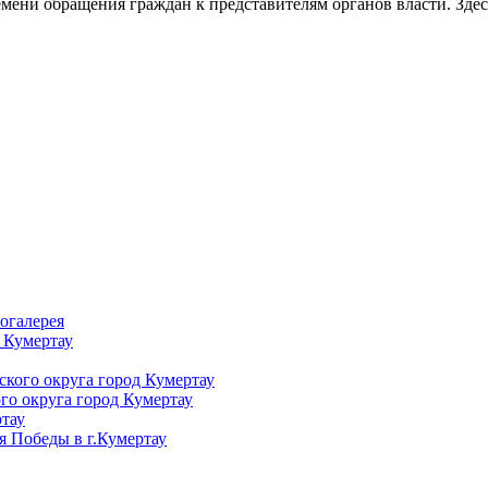
емени обращения граждан к представителям органов власти. Зде
огалерея
 Кумертау
кого округа город Кумертау
го округа город Кумертау
тау
я Победы в г.Кумертау