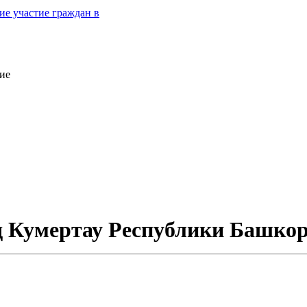
е участие граждан в
ие
од Кумертау Республики Башко