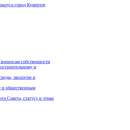
 округа
город Кумертау
 вопросам собственности
достроительному и
реды, экологии и
е и общественным
а Совета, статусу и этике