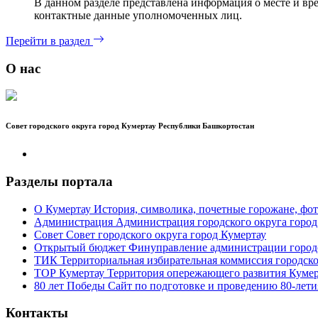
В данном разделе представлена информация о месте и вр
контактные данные уполномоченных лиц.
Перейти в раздел
О нас
Совет городского округа город Кумертау Республики Башкортостан
Разделы портала
О Кумертау
История, символика, почетные горожане, фот
Администрация
Администрация городского округа город
Совет
Совет городского округа город Кумертау
Открытый бюджет
Финуправление администрации городс
ТИК
Территориальная избирательная коммиссия городско
ТОР Кумертау
Территория опережающего развития Кумер
80 лет Победы
Сайт по подготовке и проведению 80-лети
Контакты