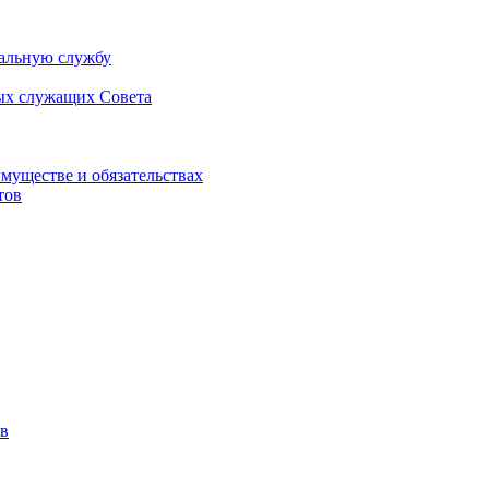
альную службу
ых служащих Совета
имуществе и обязательствах
тов
в