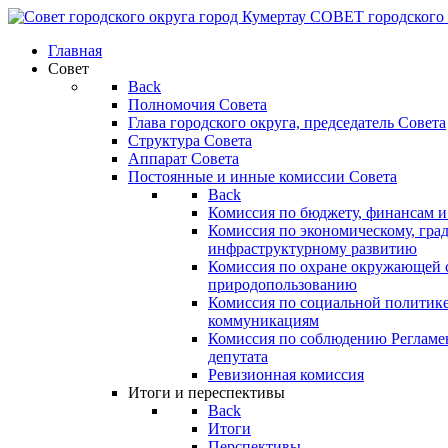
СОВЕТ
городского
Главная
Совет
Back
Полномочия Совета
Глава городского округа, председатель Совета
Структура Совета
Аппарат Совета
Постоянные и инные комиссии Совета
Back
Комиссия по бюджету, финансам и
Комиссия по экономическому, гра
инфраструктурному развитию
Комиссия по охране окружающей с
природопользованию
Комиссия по социальной политик
коммуникациям
Комиссия по соблюдению Регламент
депутата
Ревизионная комиссия
Итоги и переспективы
Back
Итоги
Перспективы