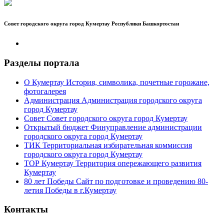
Совет городского округа город Кумертау Республики Башкортостан
Разделы портала
О Кумертау
История, символика, почетные горожане,
фотогалерея
Администрация
Администрация городского округа
город Кумертау
Совет
Совет городского округа город Кумертау
Открытый бюджет
Финуправление администрации
городского округа город Кумертау
ТИК
Территориальная избирательная коммиссия
городского округа город Кумертау
ТОР Кумертау
Территория опережающего развития
Кумертау
80 лет Победы
Сайт по подготовке и проведению 80-
летия Победы в г.Кумертау
Контакты