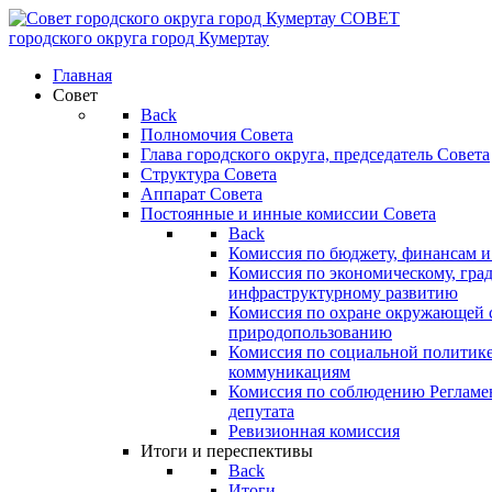
СОВЕТ
городского округа
город Кумертау
Главная
Совет
Back
Полномочия Совета
Глава городского округа, председатель Совета
Структура Совета
Аппарат Совета
Постоянные и инные комиссии Совета
Back
Комиссия по бюджету, финансам и
Комиссия по экономическому, гра
инфраструктурному развитию
Комиссия по охране окружающей с
природопользованию
Комиссия по социальной политик
коммуникациям
Комиссия по соблюдению Регламент
депутата
Ревизионная комиссия
Итоги и переспективы
Back
Итоги