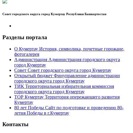
Совет городского округа город Кумертау Республики Башкортостан
Разделы портала
О Кумертау
История, символика, почетные горожане,
фотогалерея
Администрация
Администрация городского округа
город Кумертау
Совет
Совет городского округа город Кумертау
Открытый бюджет
Финуправление администрации
городского округа город Кумертау
ТИК
Территориальная избирательная коммиссия
городского округа город Кумертау
ТОР Кумертау
Территория опережающего развития
Кумертау
80 лет Победы
Сайт по подготовке и проведению 80-
летия Победы в г.Кумертау
Контакты