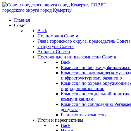
СОВЕТ
городского округа
город Кумертау
Главная
Совет
Back
Полномочия Совета
Глава городского округа, председатель Совета
Структура Совета
Аппарат Совета
Постоянные и инные комиссии Совета
Back
Комиссия по бюджету, финансам и
Комиссия по экономическому, гра
инфраструктурному развитию
Комиссия по охране окружающей с
природопользованию
Комиссия по социальной политик
коммуникациям
Комиссия по соблюдению Регламент
депутата
Ревизионная комиссия
Итоги и переспективы
Back
Итоги