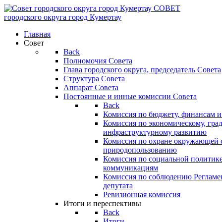
СОВЕТ
городского округа
город Кумертау
Главная
Совет
Back
Полномочия Совета
Глава городского округа, председатель Совета
Структура Совета
Аппарат Совета
Постоянные и инные комиссии Совета
Back
Комиссия по бюджету, финансам и
Комиссия по экономическому, гра
инфраструктурному развитию
Комиссия по охране окружающей с
природопользованию
Комиссия по социальной политик
коммуникациям
Комиссия по соблюдению Регламент
депутата
Ревизионная комиссия
Итоги и переспективы
Back
Итоги