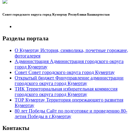
Совет городского округа город Кумертау Республики Башкортостан
Разделы портала
О Кумертау
История, символика, почетные горожане,
фотогалерея
Администрация
Администрация городского округа
город Кумертау
Совет
Совет городского округа город Кумертау
Открытый бюджет
Финуправление администрации
городского округа город Кумертау
ТИК
Территориальная избирательная коммиссия
городского округа город Кумертау
ТОР Кумертау
Территория опережающего развития
Кумертау
80 лет Победы
Сайт по подготовке и проведению 80-
летия Победы в г.Кумертау
Контакты