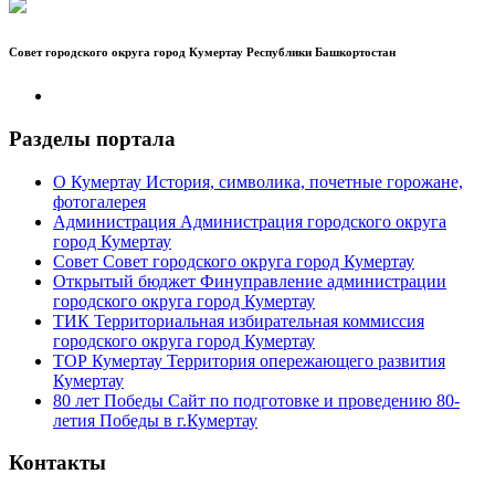
Совет городского округа город Кумертау Республики Башкортостан
Разделы портала
О Кумертау
История, символика, почетные горожане,
фотогалерея
Администрация
Администрация городского округа
город Кумертау
Совет
Совет городского округа город Кумертау
Открытый бюджет
Финуправление администрации
городского округа город Кумертау
ТИК
Территориальная избирательная коммиссия
городского округа город Кумертау
ТОР Кумертау
Территория опережающего развития
Кумертау
80 лет Победы
Сайт по подготовке и проведению 80-
летия Победы в г.Кумертау
Контакты