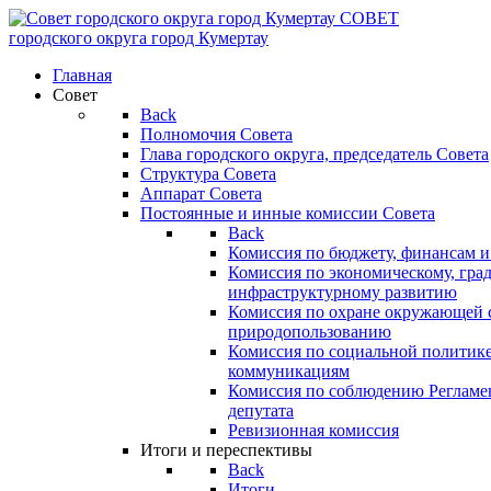
СОВЕТ
городского округа
город Кумертау
Главная
Совет
Back
Полномочия Совета
Глава городского округа, председатель Совета
Структура Совета
Аппарат Совета
Постоянные и инные комиссии Совета
Back
Комиссия по бюджету, финансам и
Комиссия по экономическому, гра
инфраструктурному развитию
Комиссия по охране окружающей с
природопользованию
Комиссия по социальной политик
коммуникациям
Комиссия по соблюдению Регламент
депутата
Ревизионная комиссия
Итоги и переспективы
Back
Итоги