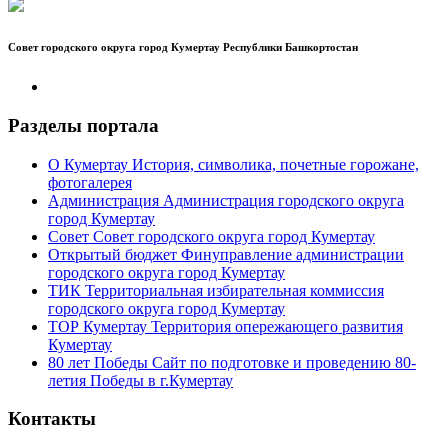
Совет городского округа город Кумертау Республики Башкортостан
Разделы портала
О Кумертау
История, символика, почетные горожане,
фотогалерея
Администрация
Администрация городского округа
город Кумертау
Совет
Совет городского округа город Кумертау
Открытый бюджет
Финуправление администрации
городского округа город Кумертау
ТИК
Территориальная избирательная коммиссия
городского округа город Кумертау
ТОР Кумертау
Территория опережающего развития
Кумертау
80 лет Победы
Сайт по подготовке и проведению 80-
летия Победы в г.Кумертау
Контакты