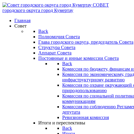
СОВЕТ
городского округа
город Кумертау
Главная
Совет
Back
Полномочия Совета
Глава городского округа, председатель Совета
Структура Совета
Аппарат Совета
Постоянные и инные комиссии Совета
Back
Комиссия по бюджету, финансам и
Комиссия по экономическому, гра
инфраструктурному развитию
Комиссия по охране окружающей с
природопользованию
Комиссия по социальной политик
коммуникациям
Комиссия по соблюдению Регламент
депутата
Ревизионная комиссия
Итоги и переспективы
Back
Итоги