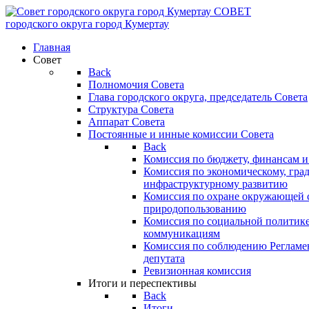
СОВЕТ
городского округа
город Кумертау
Главная
Совет
Back
Полномочия Совета
Глава городского округа, председатель Совета
Структура Совета
Аппарат Совета
Постоянные и инные комиссии Совета
Back
Комиссия по бюджету, финансам и
Комиссия по экономическому, гра
инфраструктурному развитию
Комиссия по охране окружающей с
природопользованию
Комиссия по социальной политик
коммуникациям
Комиссия по соблюдению Регламент
депутата
Ревизионная комиссия
Итоги и переспективы
Back
Итоги