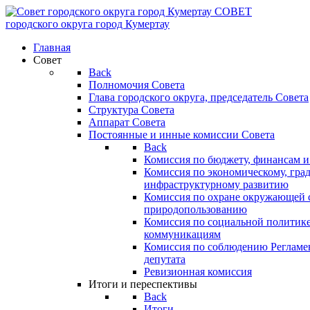
СОВЕТ
городского округа
город Кумертау
Главная
Совет
Back
Полномочия Совета
Глава городского округа, председатель Совета
Структура Совета
Аппарат Совета
Постоянные и инные комиссии Совета
Back
Комиссия по бюджету, финансам и
Комиссия по экономическому, гра
инфраструктурному развитию
Комиссия по охране окружающей с
природопользованию
Комиссия по социальной политик
коммуникациям
Комиссия по соблюдению Регламент
депутата
Ревизионная комиссия
Итоги и переспективы
Back
Итоги