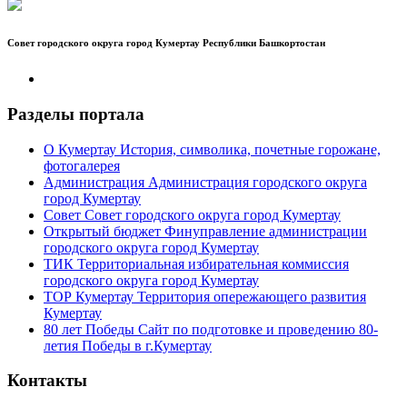
Совет городского округа город Кумертау Республики Башкортостан
Разделы портала
О Кумертау
История, символика, почетные горожане,
фотогалерея
Администрация
Администрация городского округа
город Кумертау
Совет
Совет городского округа город Кумертау
Открытый бюджет
Финуправление администрации
городского округа город Кумертау
ТИК
Территориальная избирательная коммиссия
городского округа город Кумертау
ТОР Кумертау
Территория опережающего развития
Кумертау
80 лет Победы
Сайт по подготовке и проведению 80-
летия Победы в г.Кумертау
Контакты