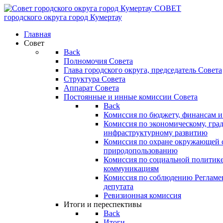
СОВЕТ
городского округа
город Кумертау
Главная
Совет
Back
Полномочия Совета
Глава городского округа, председатель Совета
Структура Совета
Аппарат Совета
Постоянные и инные комиссии Совета
Back
Комиссия по бюджету, финансам и
Комиссия по экономическому, гра
инфраструктурному развитию
Комиссия по охране окружающей с
природопользованию
Комиссия по социальной политик
коммуникациям
Комиссия по соблюдению Регламент
депутата
Ревизионная комиссия
Итоги и переспективы
Back
Итоги