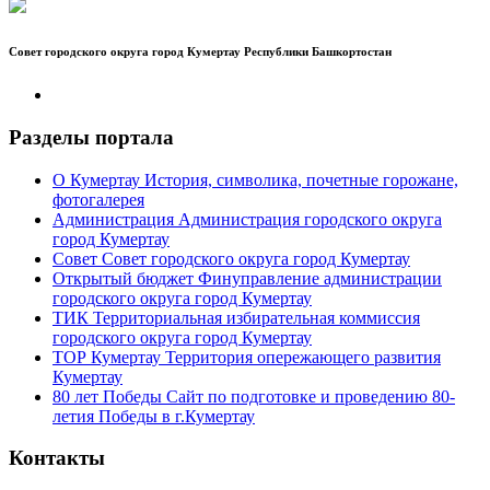
Совет городского округа город Кумертау Республики Башкортостан
Разделы портала
О Кумертау
История, символика, почетные горожане,
фотогалерея
Администрация
Администрация городского округа
город Кумертау
Совет
Совет городского округа город Кумертау
Открытый бюджет
Финуправление администрации
городского округа город Кумертау
ТИК
Территориальная избирательная коммиссия
городского округа город Кумертау
ТОР Кумертау
Территория опережающего развития
Кумертау
80 лет Победы
Сайт по подготовке и проведению 80-
летия Победы в г.Кумертау
Контакты