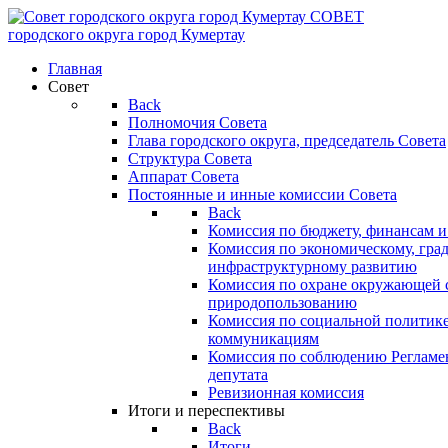
СОВЕТ
городского округа
город Кумертау
Главная
Совет
Back
Полномочия Совета
Глава городского округа, председатель Совета
Структура Совета
Аппарат Совета
Постоянные и инные комиссии Совета
Back
Комиссия по бюджету, финансам и
Комиссия по экономическому, гра
инфраструктурному развитию
Комиссия по охране окружающей с
природопользованию
Комиссия по социальной политик
коммуникациям
Комиссия по соблюдению Регламент
депутата
Ревизионная комиссия
Итоги и переспективы
Back
Итоги