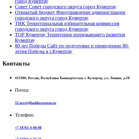
город Кумертау
Совет
Совет городского округа город Кумертау
Открытый бюджет
Финуправление администрации
городского округа город Кумертау
ТИК
Территориальная избирательная коммиссия
городского округа город Кумертау
ТОР Кумертау
Территория опережающего развития
Кумертау
80 лет Победы
Сайт по подготовке и проведению 80-
летия Победы в г.Кумертау
Контакты
453300,
Россия,
Республика Башкортостан,
г. Кумертау,
ул. Ленина, д.18
Почта:
52.sovet@bashkortostan.ru
Телефон:
+7 34761 4-48-08
+7 34761 4-47-56