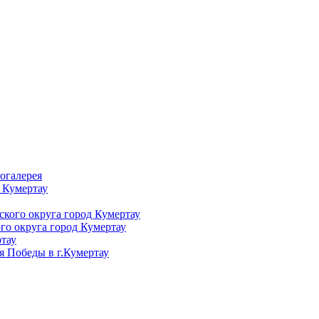
огалерея
 Кумертау
кого округа город Кумертау
го округа город Кумертау
тау
я Победы в г.Кумертау