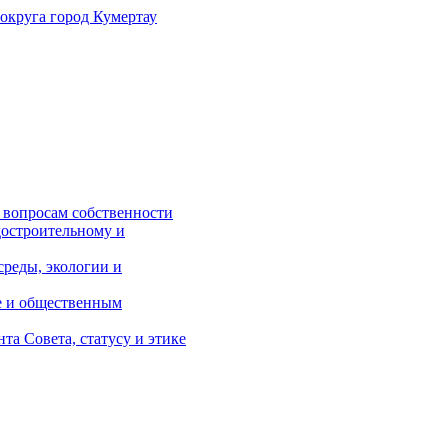
 округа
город Кумертау
 вопросам собственности
достроительному и
реды, экологии и
е и общественным
а Совета, статусу и этике