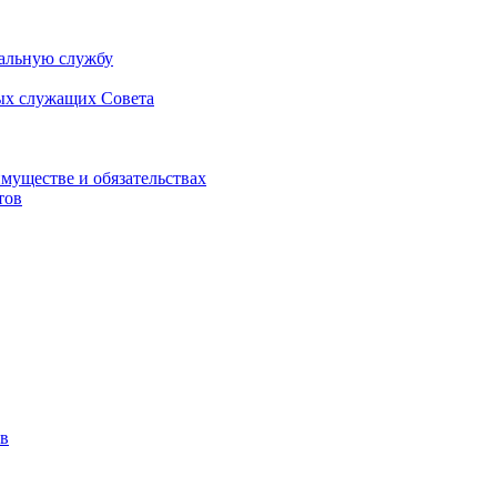
альную службу
ых служащих Совета
имуществе и обязательствах
тов
в