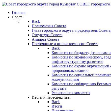
СОВЕТ
городского
Главная
Совет
Back
Полномочия Совета
Глава городского округа, председатель Совета
Структура Совета
Аппарат Совета
Постоянные и инные комиссии Совета
Back
Комиссия по бюджету, финансам и
Комиссия по экономическому, гра
инфраструктурному развитию
Комиссия по охране окружающей с
природопользованию
Комиссия по социальной политик
коммуникациям
Комиссия по соблюдению Регламент
депутата
Ревизионная комиссия
Итоги и переспективы
Back
Итоги
Перспективы