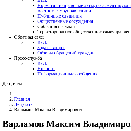
Back
Нормативно правовые акты, регламентирующи
местном самоуправлениии
Публичные слушания
Общественные обсуждения
Собрания граждан
Территориальное общественное самоуправлен
Обратная связь
Back
Задать вопрос
Обзоры обращений граждан
Пресс-служба
Back
Новости
Информационные сообщения
Депутаты
Главная
Депутаты
Варламов Максим Владимирович
Варламов Максим Владимиро