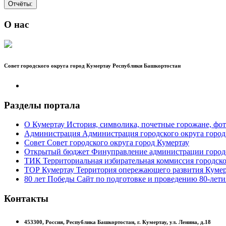
Отчёты:
О нас
Совет городского округа город Кумертау Республики Башкортостан
Разделы портала
О Кумертау
История, символика, почетные горожане, фот
Администрация
Администрация городского округа город
Совет
Совет городского округа город Кумертау
Открытый бюджет
Финуправление администрации городс
ТИК
Территориальная избирательная коммиссия городско
ТОР Кумертау
Территория опережающего развития Кумер
80 лет Победы
Сайт по подготовке и проведению 80-лети
Контакты
453300,
Россия,
Республика Башкортостан,
г. Кумертау,
ул. Ленина, д.18