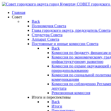
СОВЕТ
городского
Главная
Совет
Back
Полномочия Совета
Глава городского округа, председатель Совета
Структура Совета
Аппарат Совета
Постоянные и инные комиссии Совета
Back
Комиссия по бюджету, финансам и
Комиссия по экономическому, гра
инфраструктурному развитию
Комиссия по охране окружающей с
природопользованию
Комиссия по социальной политик
коммуникациям
Комиссия по соблюдению Регламент
депутата
Ревизионная комиссия
Итоги и переспективы
Back
Итоги
Перспективы