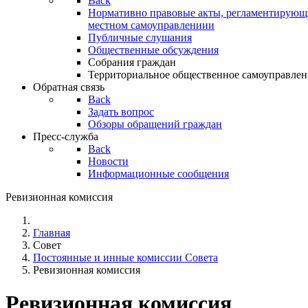
Back
Нормативно правовые акты, регламентирующи
местном самоуправлениии
Публичные слушания
Общественные обсуждения
Собрания граждан
Территориальное общественное самоуправлен
Обратная связь
Back
Задать вопрос
Обзоры обращений граждан
Пресс-служба
Back
Новости
Информационные сообщения
Ревизионная комиссия
Главная
Совет
Постоянные и инные комиссии Совета
Ревизионная комиссия
Ревизионная комиссия