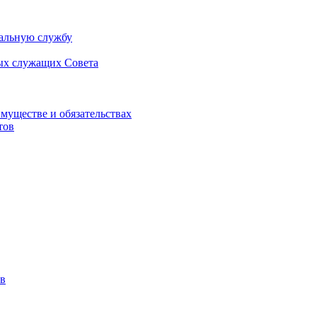
альную службу
ых служащих Совета
имуществе и обязательствах
тов
в