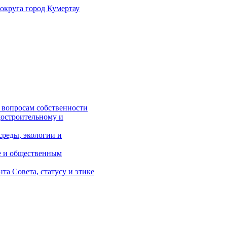
 округа
город Кумертау
 вопросам собственности
достроительному и
реды, экологии и
е и общественным
а Совета, статусу и этике