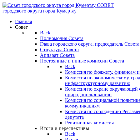
СОВЕТ
городского округа
город Кумертау
Главная
Совет
Back
Полномочия Совета
Глава городского округа, председатель Совета
Структура Совета
Аппарат Совета
Постоянные и инные комиссии Совета
Back
Комиссия по бюджету, финансам и
Комиссия по экономическому, гра
инфраструктурному развитию
Комиссия по охране окружающей с
природопользованию
Комиссия по социальной политик
коммуникациям
Комиссия по соблюдению Регламент
депутата
Ревизионная комиссия
Итоги и переспективы
Back
Итоги