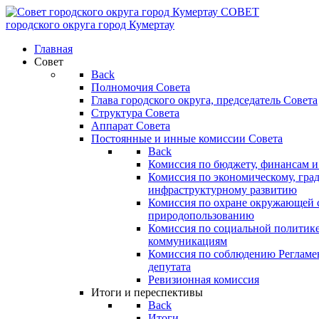
СОВЕТ
городского округа
город Кумертау
Главная
Совет
Back
Полномочия Совета
Глава городского округа, председатель Совета
Структура Совета
Аппарат Совета
Постоянные и инные комиссии Совета
Back
Комиссия по бюджету, финансам и
Комиссия по экономическому, гра
инфраструктурному развитию
Комиссия по охране окружающей с
природопользованию
Комиссия по социальной политик
коммуникациям
Комиссия по соблюдению Регламент
депутата
Ревизионная комиссия
Итоги и переспективы
Back
Итоги