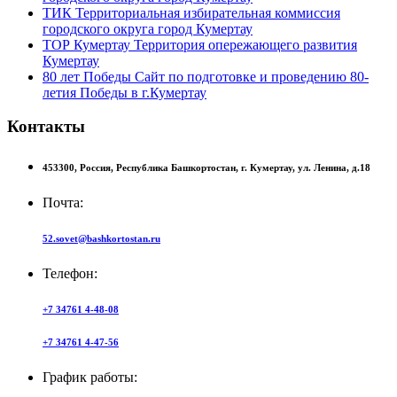
ТИК
Территориальная избирательная коммиссия
городского округа город Кумертау
ТОР Кумертау
Территория опережающего развития
Кумертау
80 лет Победы
Сайт по подготовке и проведению 80-
летия Победы в г.Кумертау
Контакты
453300,
Россия,
Республика Башкортостан,
г. Кумертау,
ул. Ленина, д.18
Почта:
52.sovet@bashkortostan.ru
Телефон:
+7 34761 4-48-08
+7 34761 4-47-56
График работы: