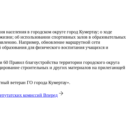
 населения в городском округе город Кумертау; о ходе
жизни; об использовании спортивных залов в образовательных
авлению. Например, обновление маршрутной сети
 образования для физического воспитания учащихся и
и 60 Правил благоустройства территории городского округа
адирование строительных и других материалов на прилегающей
тный ветеран ГО города Кумертау».
депутатских комиссий
Вперед