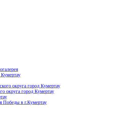
огалерея
 Кумертау
кого округа город Кумертау
го округа город Кумертау
тау
я Победы в г.Кумертау