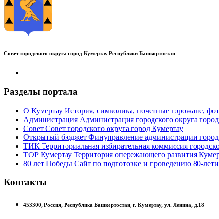
Совет городского округа город Кумертау Республики Башкортостан
Разделы портала
О Кумертау
История, символика, почетные горожане, фот
Администрация
Администрация городского округа город
Совет
Совет городского округа город Кумертау
Открытый бюджет
Финуправление администрации городс
ТИК
Территориальная избирательная коммиссия городско
ТОР Кумертау
Территория опережающего развития Кумер
80 лет Победы
Сайт по подготовке и проведению 80-лети
Контакты
453300,
Россия,
Республика Башкортостан,
г. Кумертау,
ул. Ленина, д.18