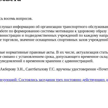
сь восемь вопросов.
слушал информацию об организации транспортного обслуживания
аботе по формированию системы мотивации к здоровому образу 
дминистрации и подведомственных учреждений по каждому напр
е торговли, значение оснащенных спортивных залов учреждений
е нормативные правовые акты. В их числе, актуализация стать
е связано с установлением срока, допускающего временное скл
я уведомлений о временном хранении с администрацией.
 Акберову З.Н., Саитбаталову Г.С. вручены удостоверения «Поче
ледующий: Состоялись заседания трех постоянно действующих 