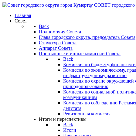
СОВЕТ
городского
Главная
Совет
Back
Полномочия Совета
Глава городского округа, председатель Совета
Структура Совета
Аппарат Совета
Постоянные и инные комиссии Совета
Back
Комиссия по бюджету, финансам и
Комиссия по экономическому, гра
инфраструктурному развитию
Комиссия по охране окружающей с
природопользованию
Комиссия по социальной политик
коммуникациям
Комиссия по соблюдению Регламент
депутата
Ревизионная комиссия
Итоги и переспективы
Back
Итоги
Перспективы