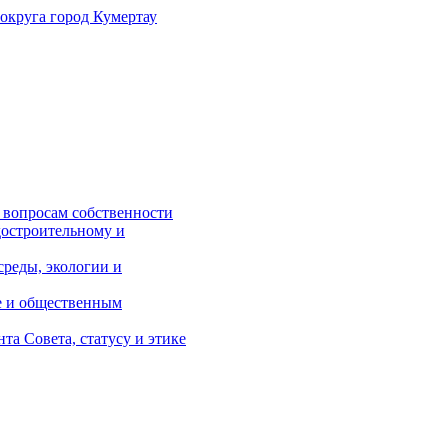
 округа
город Кумертау
 вопросам собственности
достроительному и
реды, экологии и
е и общественным
а Совета, статусу и этике