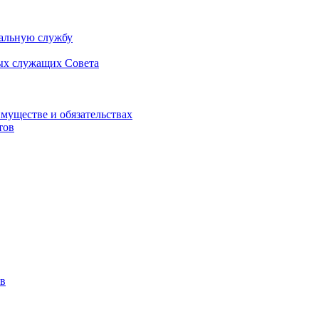
альную службу
ых служащих Совета
имуществе и обязательствах
тов
в