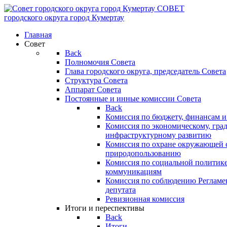
СОВЕТ
городского округа
город Кумертау
Главная
Совет
Back
Полномочия Совета
Глава городского округа, председатель Совета
Структура Совета
Аппарат Совета
Постоянные и инные комиссии Совета
Back
Комиссия по бюджету, финансам и
Комиссия по экономическому, гра
инфраструктурному развитию
Комиссия по охране окружающей с
природопользованию
Комиссия по социальной политик
коммуникациям
Комиссия по соблюдению Регламент
депутата
Ревизионная комиссия
Итоги и переспективы
Back
Итоги