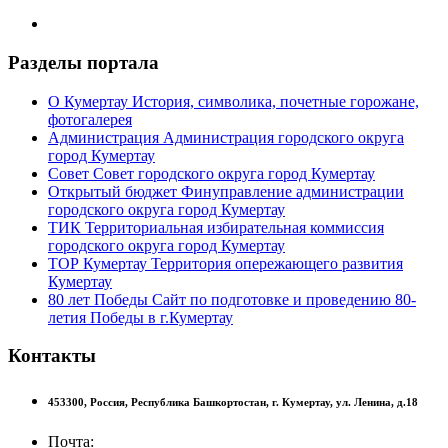
Разделы портала
О Кумертау
История, символика, почетные горожане,
фотогалерея
Администрация
Администрация городского округа
город Кумертау
Совет
Совет городского округа город Кумертау
Открытый бюджет
Финуправление администрации
городского округа город Кумертау
ТИК
Территориальная избирательная коммиссия
городского округа город Кумертау
ТОР Кумертау
Территория опережающего развития
Кумертау
80 лет Победы
Сайт по подготовке и проведению 80-
летия Победы в г.Кумертау
Контакты
453300,
Россия,
Республика Башкортостан,
г. Кумертау,
ул. Ленина, д.18
Почта: